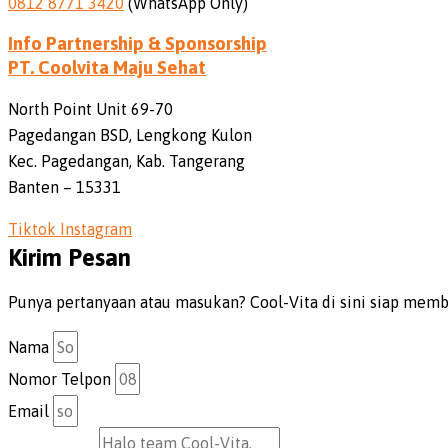
0812 8771 3420
(WhatsApp Only)
Info Partnership & Sponsorship
PT. Coolvita Maju Sehat
North Point Unit 69-70
Pagedangan BSD, Lengkong Kulon
Kec. Pagedangan, Kab. Tangerang
Banten – 15331
Tiktok
Instagram
Kirim Pesan
Punya pertanyaan atau masukan? Cool-Vita di sini siap mem
Nama
Nomor Telpon
Email