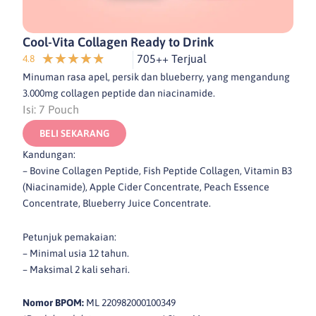
Cool-Vita Collagen Ready to Drink
Rated
★
★
★
★
★
705++ Terjual
4.8
4.8
Minuman rasa apel, persik dan blueberry, yang mengandung
out
3.000mg collagen peptide dan niacinamide.
of
Isi: 7 Pouch
5
BELI SEKARANG
Kandungan:
– Bovine Collagen Peptide, Fish Peptide Collagen, Vitamin B3
(Niacinamide), Apple Cider Concentrate, Peach Essence
Concentrate, Blueberry Juice Concentrate.
Petunjuk pemakaian:
– Minimal usia 12 tahun.
– Maksimal 2 kali sehari.
Nomor BPOM:
ML 220982000100349