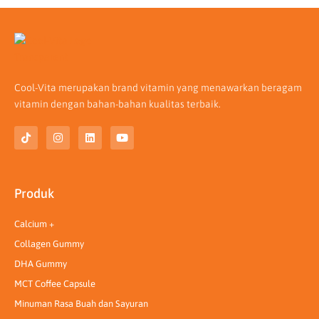
Cool-Vita merupakan brand vitamin yang menawarkan beragam
vitamin dengan bahan-bahan kualitas terbaik.
T
I
L
Y
i
n
i
o
k
s
n
u
t
t
k
t
o
a
e
u
k
g
d
b
Produk
r
i
e
a
n
m
Calcium +
Collagen Gummy
DHA Gummy
MCT Coffee Capsule
Minuman Rasa Buah dan Sayuran