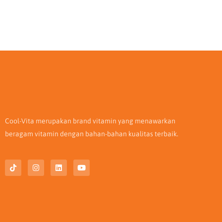
Cool-Vita merupakan brand vitamin yang menawarkan
beragam vitamin dengan bahan-bahan kualitas terbaik.
T
I
L
Y
i
n
i
o
k
s
n
u
t
t
k
t
o
a
e
u
k
g
d
b
r
i
e
a
n
m