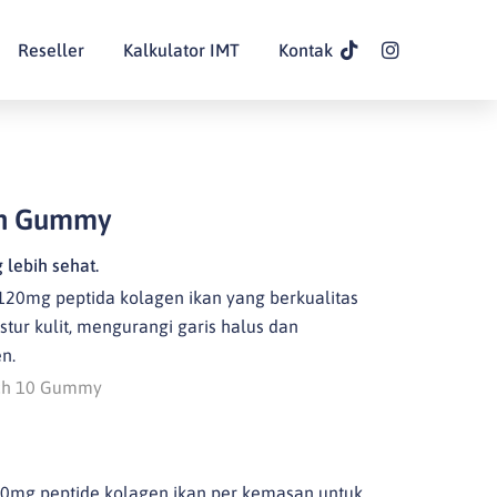
Reseller
Kalkulator IMT
Kontak
en Gummy
g lebih sehat.
0mg peptida kolagen ikan yang berkualitas
stur kulit, mengurangi garis halus dan
n.
uch 10 Gummy
00mg peptide kolagen ikan per kemasan untuk