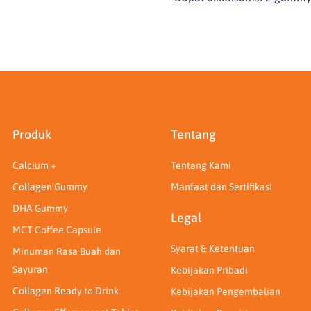
Produk
Tentang
Calcium +
Tentang Kami
Collagen Gummy
Manfaat dan Sertifikasi
DHA Gummy
Legal
MCT Coffee Capsule
Syarat & Ketentuan
Minuman Rasa Buah dan
Sayuran
Kebijakan Pribadi
Collagen Ready to Drink
Kebijakan Pengembalian