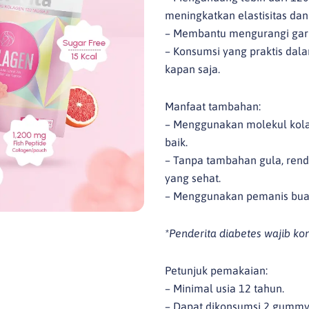
meningkatkan elastisitas dan h
– Membantu mengurangi garis
– Konsumsi yang praktis da
kapan saja.
Manfaat tambahan:
– Menggunakan molekul kola
baik.
– Tanpa tambahan gula, renda
yang sehat.
– Menggunakan pemanis buah
*Penderita diabetes wajib ko
Petunjuk pemakaian:
– Minimal usia 12 tahun.
– Dapat dikonsumsi 2 gummy