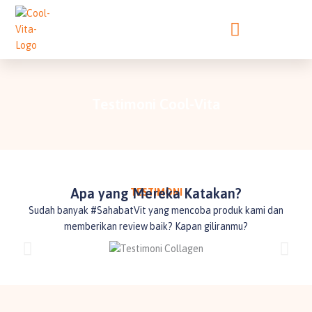
Lewati
ke
konten
Testimoni Cool-Vita
Apa yang Mereka Katakan?
TESTIMONI
Sudah banyak #SahabatVit yang mencoba produk kami dan
memberikan review baik? Kapan giliranmu?