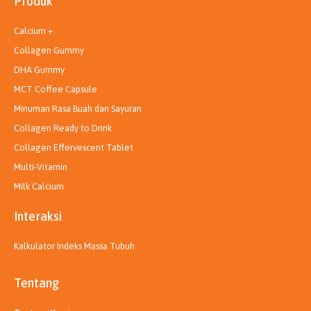
Produk
r
i
e
a
n
m
Calcium +
Collagen Gummy
DHA Gummy
MCT Coffee Capsule
Minuman Rasa Buah dan Sayuran
Collagen Ready to Drink
Collagen Effervescent Tablet
Multi-Vitamin
Milk Calcium
Interaksi
Kalkulator Indeks Massa Tubuh
Tentang