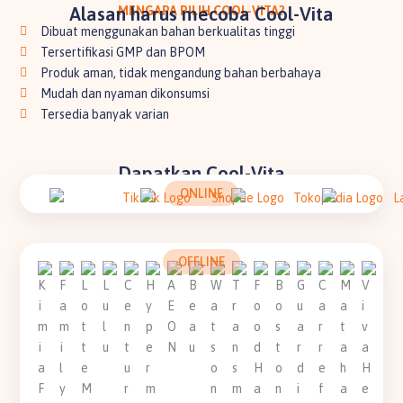
Alasan harus mecoba Cool-Vita
MENGAPA PILIH COOL-VITA?
Dibuat menggunakan bahan berkualitas tinggi
Tersertifikasi GMP dan BPOM
Produk aman, tidak mengandung bahan berbahaya
Mudah dan nyaman dikonsumsi
Tersedia banyak varian
Dapatkan Cool-Vita
ONLINE
OFFLINE