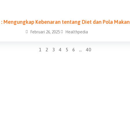
a : Mengungkap Kebenaran tentang Diet dan Pola Maka
Februari 26, 2025
Healthpedia
1
2
3
4
5
6
…
40
Produk
Tentang
Calcium +
Tentang Kami
Collagen Gummy
Manfaat dan Sertifikasi