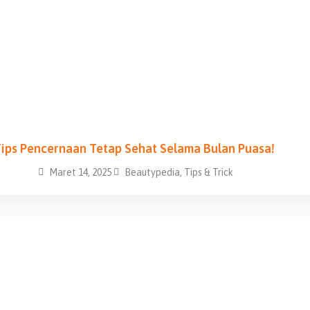
e
e
e
e
e
e
e
ips Pencernaan Tetap Sehat Selama Bulan Puasa!
Maret 14, 2025
Beautypedia
,
Tips & Trick