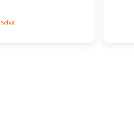
n Sehat
Beli Cool-Vita
Beli di TikTok
Beli di Shopee