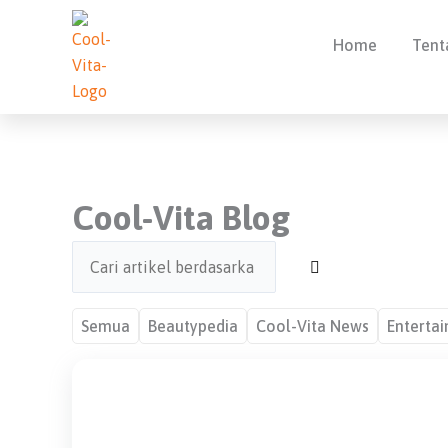
Lewati
ke
Home
Tent
konten
Cool-Vita Blog
S
e
a
Semua
Beautypedia
Cool-Vita News
Enterta
r
c
h