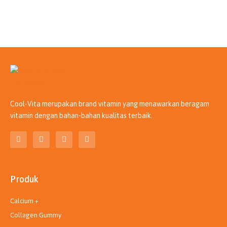
Cool-Vita merupakan brand vitamin yang menawarkan beragam
vitamin dengan bahan-bahan kualitas terbaik.
T
I
L
Y
i
n
i
o
k
s
n
u
t
t
k
t
o
a
e
u
k
g
d
b
Produk
r
i
e
a
n
m
Calcium +
Collagen Gummy