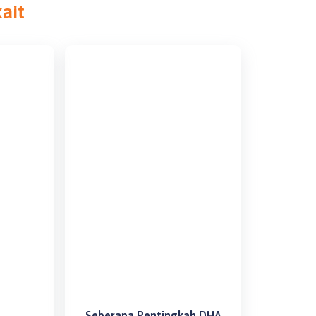
kait
Seberapa Pentingkah DHA