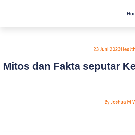
Lewati
ke
Ho
konten
23 Juni 2023
Healt
Mitos dan Fakta seputar K
By
Joshua M W