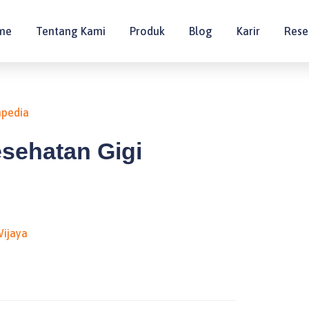
me
Tentang Kami
Produk
Blog
Karir
Rese
hpedia
esehatan Gigi
ijaya