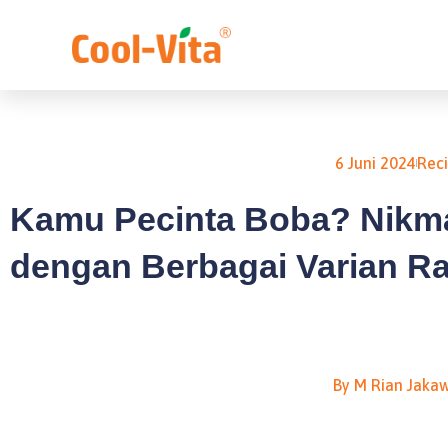
Lewati
ke
konten
6 Juni 2024
Rec
Kamu Pecinta Boba? Nikma
dengan Berbagai Varian R
By
M Rian Jaka