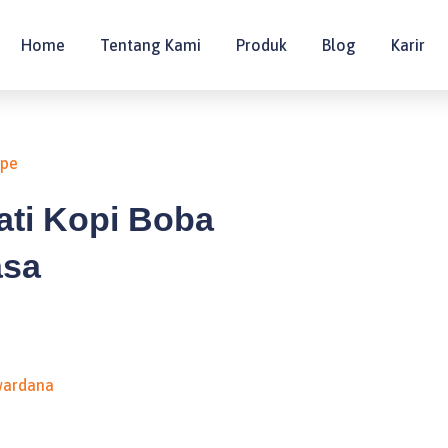
Home
Tentang Kami
Produk
Blog
Karir
ipe
ti Kopi Boba
asa
wardana