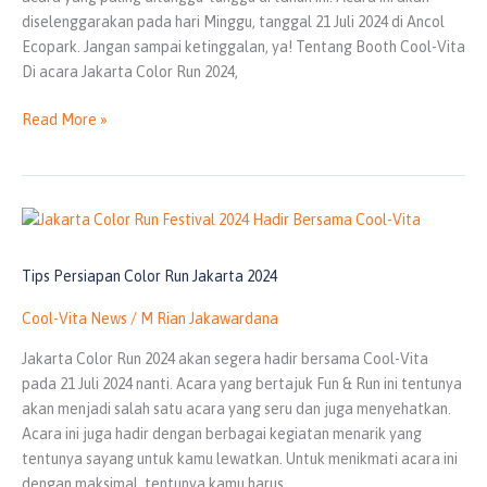
Run
diselenggarakan pada hari Minggu, tanggal 21 Juli 2024 di Ancol
2024
Ecopark. Jangan sampai ketinggalan, ya! Tentang Booth Cool-Vita
Di acara Jakarta Color Run 2024,
Read More »
Tips
Persiapan
Color
Tips Persiapan Color Run Jakarta 2024
Run
Jakarta
Cool-Vita News
/
M Rian Jakawardana
2024
Jakarta Color Run 2024 akan segera hadir bersama Cool-Vita
pada 21 Juli 2024 nanti. Acara yang bertajuk Fun & Run ini tentunya
akan menjadi salah satu acara yang seru dan juga menyehatkan.
Acara ini juga hadir dengan berbagai kegiatan menarik yang
tentunya sayang untuk kamu lewatkan. Untuk menikmati acara ini
dengan maksimal, tentunya kamu harus