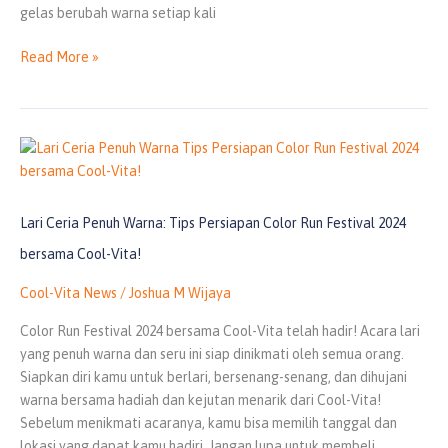
gelas berubah warna setiap kali
Read More »
Lari
Ceria
Penuh
Warna:
Lari Ceria Penuh Warna: Tips Persiapan Color Run Festival 2024
Tips
bersama Cool-Vita!
Persiapan
Color
Cool-Vita News
/
Joshua M Wijaya
Run
Color Run Festival 2024 bersama Cool-Vita telah hadir! Acara lari
Festival
yang penuh warna dan seru ini siap dinikmati oleh semua orang.
2024
Siapkan diri kamu untuk berlari, bersenang-senang, dan dihujani
bersama
warna bersama hadiah dan kejutan menarik dari Cool-Vita!
Cool-
Sebelum menikmati acaranya, kamu bisa memilih tanggal dan
Vita!
lokasi yang dapat kamu hadiri. Jangan lupa untuk membeli