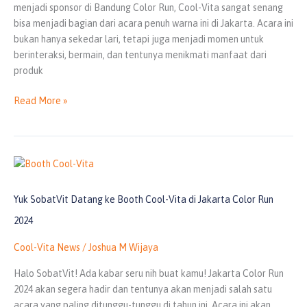
menjadi sponsor di Bandung Color Run, Cool-Vita sangat senang
bisa menjadi bagian dari acara penuh warna ini di Jakarta. Acara ini
bukan hanya sekedar lari, tetapi juga menjadi momen untuk
berinteraksi, bermain, dan tentunya menikmati manfaat dari
produk
Read More »
Yuk
SobatVit
Datang
Yuk SobatVit Datang ke Booth Cool-Vita di Jakarta Color Run
ke
2024
Booth
Cool-
Cool-Vita News
/
Joshua M Wijaya
Vita
di
Halo SobatVit! Ada kabar seru nih buat kamu! Jakarta Color Run
Jakarta
2024 akan segera hadir dan tentunya akan menjadi salah satu
Color
acara yang paling ditunggu-tunggu di tahun ini. Acara ini akan