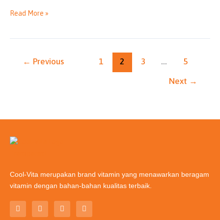
Read More »
←
Previous
1
2
3
…
5
Next
→
Cool-Vita merupakan brand vitamin yang menawarkan beragam
vitamin dengan bahan-bahan kualitas terbaik.
T
I
L
Y
i
n
i
o
k
s
n
u