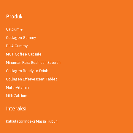
t
t
k
t
o
a
e
u
k
g
d
b
Produk
r
i
e
a
n
m
Calcium +
Collagen Gummy
DHA Gummy
MCT Coffee Capsule
Minuman Rasa Buah dan Sayuran
Collagen Ready to Drink
Collagen Effervescent Tablet
Multi-Vitamin
Milk Calcium
Interaksi
Kalkulator Indeks Massa Tubuh