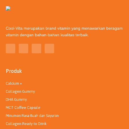
Cool-Vita merupakan brand vitamin yang menawarkan beragam
vitamin dengan bahan-bahan kualitas terbaik.
T
I
L
Y
i
n
i
o
k
s
n
u
t
t
k
t
o
a
e
u
k
g
d
b
Produk
r
i
e
a
n
m
Calcium +
Collagen Gummy
DHA Gummy
MCT Coffee Capsule
Minuman Rasa Buah dan Sayuran
Collagen Ready to Drink