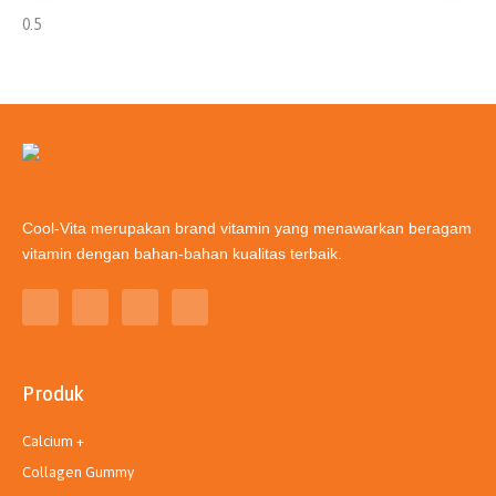
Cool-Vita merupakan brand vitamin yang menawarkan beragam
vitamin dengan bahan-bahan kualitas terbaik.
T
I
L
Y
i
n
i
o
k
s
n
u
t
t
k
t
o
a
e
u
k
g
d
b
Produk
r
i
e
a
n
m
Calcium +
Collagen Gummy