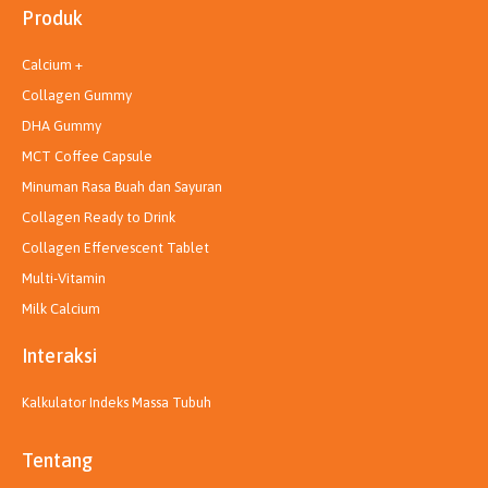
k
g
d
b
Produk
r
i
e
a
n
m
Calcium +
Collagen Gummy
DHA Gummy
MCT Coffee Capsule
Minuman Rasa Buah dan Sayuran
Collagen Ready to Drink
Collagen Effervescent Tablet
Multi-Vitamin
Milk Calcium
Interaksi
Kalkulator Indeks Massa Tubuh
Tentang