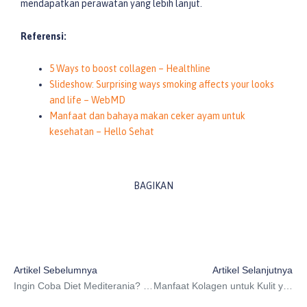
mendapatkan perawatan yang lebih lanjut.
Referensi:
5 Ways to boost collagen – Healthline
Slideshow: Surprising ways smoking affects your looks
and life – WebMD
Manfaat dan bahaya makan ceker ayam untuk
kesehatan – Hello Sehat
BAGIKAN
Prev
N
Artikel Sebelumnya
Artikel Selanjutnya
Ingin Coba Diet Mediterania? Pelajari Dulu Prinsip dan Manfaatnya
Manfaat Kolagen untuk Kulit yang Penting Kamu Punya