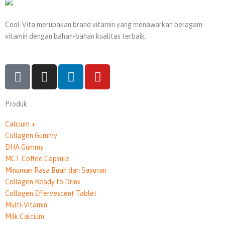
Cool-Vita merupakan brand vitamin yang menawarkan beragam
vitamin dengan bahan-bahan kualitas terbaik.
T
I
L
Y
i
n
i
o
k
s
n
u
Produk
t
t
k
t
o
a
e
u
Calcium +
k
g
d
b
Collagen Gummy
r
i
e
DHA Gummy
a
n
MCT Coffee Capsule
m
Minuman Rasa Buah dan Sayuran
Collagen Ready to Drink
Collagen Effervescent Tablet
Multi-Vitamin
Milk Calcium