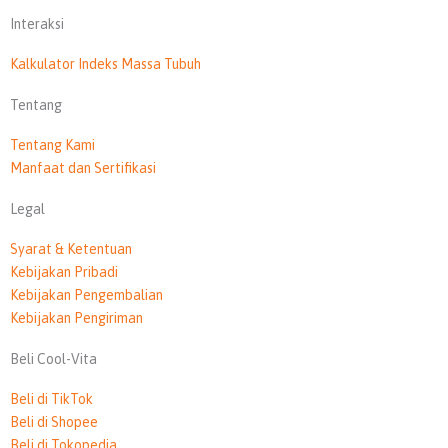
Interaksi
Kalkulator Indeks Massa Tubuh
Tentang
Tentang Kami
Manfaat dan Sertifikasi
Legal
Syarat & Ketentuan
Kebijakan Pribadi
Kebijakan Pengembalian
Kebijakan Pengiriman
Beli Cool-Vita
Beli di TikTok
Beli di Shopee
Beli di Tokopedia