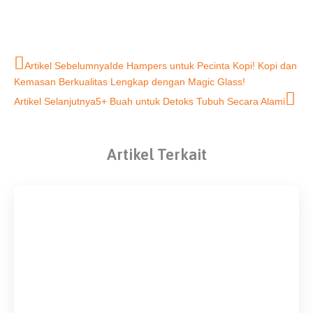
Prev
Ne
Artikel Sebelumnya
Ide Hampers untuk Pecinta Kopi! Kopi dan
Kemasan Berkualitas Lengkap dengan Magic Glass!
Artikel Selanjutnya
5+ Buah untuk Detoks Tubuh Secara Alami
Artikel Terkait