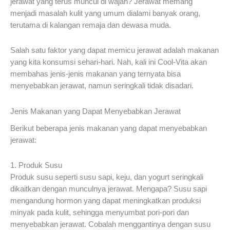
jerawat yang terus muncul di wajah? Jerawat memang
menjadi masalah kulit yang umum dialami banyak orang,
terutama di kalangan remaja dan dewasa muda.
Salah satu faktor yang dapat memicu jerawat adalah makanan
yang kita konsumsi sehari-hari. Nah, kali ini Cool-Vita akan
membahas jenis-jenis makanan yang ternyata bisa
menyebabkan jerawat, namun seringkali tidak disadari.
Jenis Makanan yang Dapat Menyebabkan Jerawat
Berikut beberapa jenis makanan yang dapat menyebabkan
jerawat:
1. Produk Susu
Produk susu seperti susu sapi, keju, dan yogurt seringkali
dikaitkan dengan munculnya jerawat. Mengapa? Susu sapi
mengandung hormon yang dapat meningkatkan produksi
minyak pada kulit, sehingga menyumbat pori-pori dan
menyebabkan jerawat. Cobalah menggantinya dengan susu