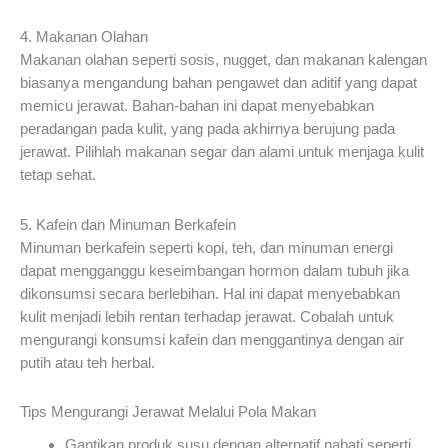
4. Makanan Olahan
Makanan olahan seperti sosis, nugget, dan makanan kalengan
biasanya mengandung bahan pengawet dan aditif yang dapat
memicu jerawat. Bahan-bahan ini dapat menyebabkan
peradangan pada kulit, yang pada akhirnya berujung pada
jerawat. Pilihlah makanan segar dan alami untuk menjaga kulit
tetap sehat.
5. Kafein dan Minuman Berkafein
Minuman berkafein seperti kopi, teh, dan minuman energi
dapat mengganggu keseimbangan hormon dalam tubuh jika
dikonsumsi secara berlebihan. Hal ini dapat menyebabkan
kulit menjadi lebih rentan terhadap jerawat. Cobalah untuk
mengurangi konsumsi kafein dan menggantinya dengan air
putih atau teh herbal.
Tips Mengurangi Jerawat Melalui Pola Makan
Gantikan produk susu dengan alternatif nabati seperti