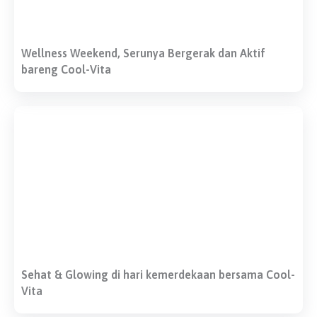
Wellness Weekend, Serunya Bergerak dan Aktif
bareng Cool-Vita
Sehat & Glowing di hari kemerdekaan bersama Cool-
Vita