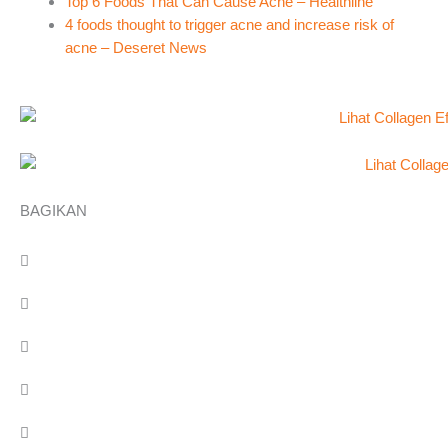
Top 6 Foods That Can Cause Acne – Healthline
4 foods thought to trigger acne and increase risk of
acne – Deseret News
BAGIKAN