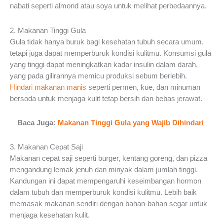
nabati seperti almond atau soya untuk melihat perbedaannya.
2. Makanan Tinggi Gula
Gula tidak hanya buruk bagi kesehatan tubuh secara umum,
tetapi juga dapat memperburuk kondisi kulitmu. Konsumsi gula
yang tinggi dapat meningkatkan kadar insulin dalam darah,
yang pada gilirannya memicu produksi sebum berlebih.
Hindari makanan manis
seperti permen, kue, dan minuman
bersoda untuk menjaga kulit tetap bersih dan bebas jerawat.
Baca Juga:
Makanan Tinggi Gula yang Wajib Dihindari
3. Makanan Cepat Saji
Makanan cepat saji seperti burger, kentang goreng, dan pizza
mengandung lemak jenuh dan minyak dalam jumlah tinggi.
Kandungan ini dapat mempengaruhi keseimbangan hormon
dalam tubuh dan memperburuk kondisi kulitmu. Lebih baik
memasak makanan sendiri dengan bahan-bahan segar untuk
menjaga kesehatan kulit.