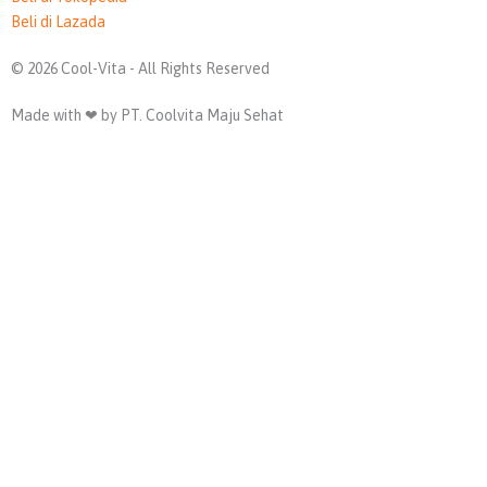
Beli di Lazada
© 2026 Cool-Vita - All Rights Reserved
Made with ❤ by PT. Coolvita Maju Sehat