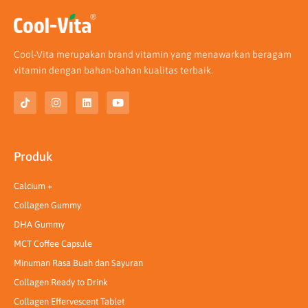
Cool-Vita merupakan brand vitamin yang menawarkan beragam
vitamin dengan bahan-bahan kualitas terbaik.
T
I
L
Y
i
n
i
o
k
s
n
u
t
t
k
t
o
a
e
u
k
g
d
b
Produk
r
i
e
a
n
m
Calcium +
Collagen Gummy
DHA Gummy
MCT Coffee Capsule
Minuman Rasa Buah dan Sayuran
Collagen Ready to Drink
Collagen Effervescent Tablet