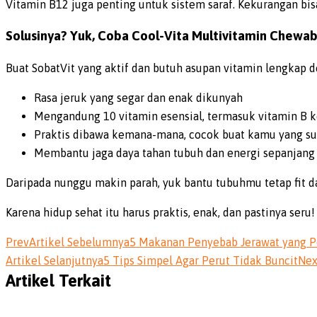
Vitamin B12 juga penting untuk sistem saraf. Kekurangan bis
Solusinya? Yuk, Coba Cool-Vita Multivitamin Chewa
Buat SobatVit yang aktif dan butuh asupan vitamin lengkap 
Rasa jeruk yang segar dan enak dikunyah
Mengandung 10 vitamin esensial, termasuk vitamin B 
Praktis dibawa kemana-mana, cocok buat kamu yang su
Membantu jaga daya tahan tubuh dan energi sepanjang 
Daripada nunggu makin parah, yuk bantu tubuhmu tetap fit 
Karena hidup sehat itu harus praktis, enak, dan pastinya seru!
Prev
Artikel Sebelumnya
5 Makanan Penyebab Jerawat yang Pe
Artikel Selanjutnya
5 Tips Simpel Agar Perut Tidak Buncit
Nex
Artikel Terkait