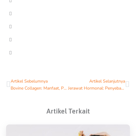
Prev
Ne
Artikel Sebelumnya
Artikel Selanjutnya
Bovine Collagen: Manfaat, Penggunaan, dan Keamanannya
Jerawat Hormonal: Penyebab dan Cara Mengatasinya
Artikel Terkait