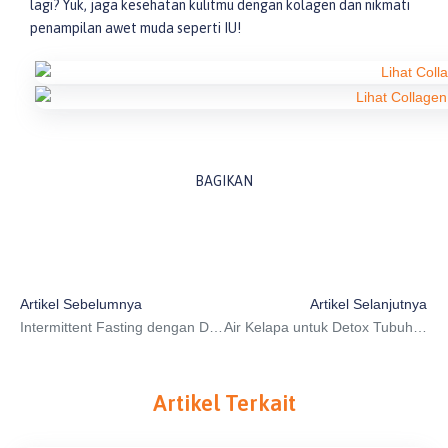
lagi? Yuk, jaga kesehatan kulitmu dengan kolagen dan nikmati
penampilan awet muda seperti IU!
BAGIKAN
Prev
N
Artikel Sebelumnya
Artikel Selanjutnya
Intermittent Fasting dengan Detoks: Manfaat dan Efek Samping
Air Kelapa untuk Detox Tubuh: Mitos atau Fakta?
Artikel Terkait