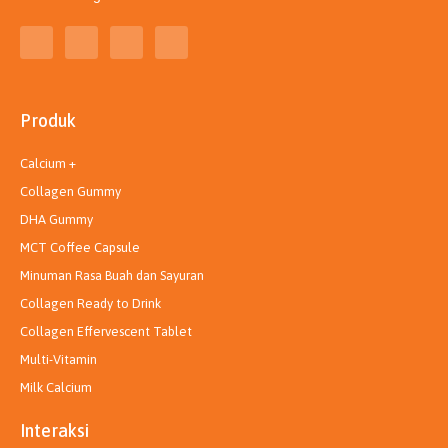
T
I
L
Y
i
n
i
o
k
s
n
u
t
t
k
t
o
a
e
u
k
g
d
b
Produk
r
i
e
a
n
m
Calcium +
Collagen Gummy
DHA Gummy
MCT Coffee Capsule
Minuman Rasa Buah dan Sayuran
Collagen Ready to Drink
Collagen Effervescent Tablet
Multi-Vitamin
Milk Calcium
Interaksi