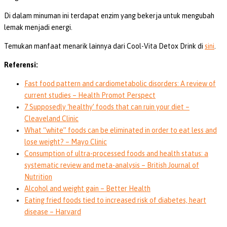
Di dalam minuman ini terdapat enzim yang bekerja untuk mengubah
lemak menjadi energi.
Temukan manfaat menarik lainnya dari Cool-Vita Detox Drink di
sini
.
Referensi:
Fast food pattern and cardiometabolic disorders: A review of
current studies – Health Promot Perspect
7 Supposedly ‘healthy’ foods that can ruin your diet –
Cleaveland Clinic
What “white” foods can be eliminated in order to eat less and
lose weight? – Mayo Clinic
Consumption of ultra-processed foods and health status: a
systematic review and meta-analysis – British Journal of
Nutrition
Alcohol and weight gain – Better Health
Eating fried foods tied to increased risk of diabetes, heart
disease – Harvard