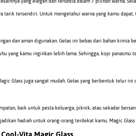
i desainnya yang elegan dan tersedia dalam 7 pilihan warna. 
aya tarik tersendiri. Untuk mengetahui warna yang kamu dapa
ngan dan aman digunakan. Gelas ini bebas dari bahan kimia ber
u yang kamu inginkan lebih lama. Sehingga, kopi panasmu teta
agic Glass juga sangat mudah. Gelas yang berbentuk telur ini
patan, baik untuk pesta keluarga, piknik, atau sekadar bers
ijadikan hadiah untuk orang-orang terdekat kamu. Magic Gla
 Cool-Vita Magic Glass