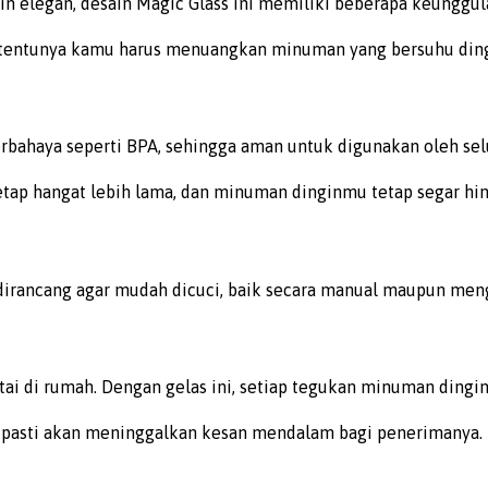
Selain elegan, desain Magic Glass ini memiliki beberapa keun
t, tentunya kamu harus menuangkan minuman yang bersuhu dingi
bahaya seperti BPA, sehingga aman untuk digunakan oleh seluru
p hangat lebih lama, dan minuman dinginmu tetap segar hingga
 dirancang agar mudah dicuci, baik secara manual maupun meng
antai di rumah. Dengan gelas ini, setiap tegukan minuman din
ss pasti akan meninggalkan kesan mendalam bagi penerimanya