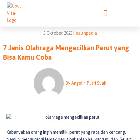
Lewati
ke
konten
3 Oktober 2023
Healthpedia
7 Jenis Olahraga Mengecilkan Perut yang
Bisa Kamu Coba
By
Angelin Putri Syah
Kebanyakan orang ingin memiliki perut yang rata dan kencang.
Namun, mengurangi lemak perut bukanlah hal yang mudah. Selain