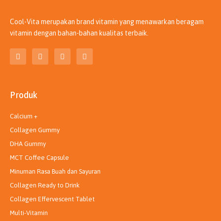
Cool-Vita merupakan brand vitamin yang menawarkan beragam
vitamin dengan bahan-bahan kualitas terbaik.
T
I
L
Y
i
n
i
o
k
s
n
u
t
t
k
t
o
a
e
u
k
g
d
b
Produk
r
i
e
a
n
m
Calcium +
Collagen Gummy
DHA Gummy
MCT Coffee Capsule
Minuman Rasa Buah dan Sayuran
Collagen Ready to Drink
Collagen Effervescent Tablet
Multi-Vitamin