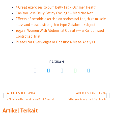
4 Great exercises to burn belly fat – Ochsner Health
Can You Lose Belly Fat by Cycling? – MedicineNet
Effects of aerobic exercise on abdominal fat, thigh muscle
mass and muscle strength in type 2 diabetic subject
Yoga in Women With Abdominal Obesity— a Randomized
Controlled Trial
Pilates for Overweight or Obesity: A Meta-Analysis
BAGIKAN
Prev
N
ARTIKEL SEBELUMNYA
ARTIKEL SELANJUTNYA
7 Minuman Diet untuk Capai Berat Badan Ideal
5 Dampak Kurang Serat Bagi Tubuh
Artikel Terkait