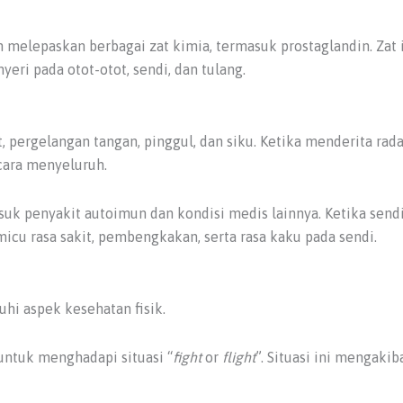
h melepaskan berbagai zat kimia, termasuk prostaglandin. Za
yeri pada otot-otot, sendi, dan tulang.
 pergelangan tangan, pinggul, dan siku. Ketika menderita ra
cara menyeluruh.
asuk penyakit autoimun dan kondisi medis lainnya. Ketika sen
icu rasa sakit, pembengkakan, serta rasa kaku pada sendi.
hi aspek kesehatan fisik.
untuk menghadapi situasi “
fight
or
flight
”. Situasi ini mengaki