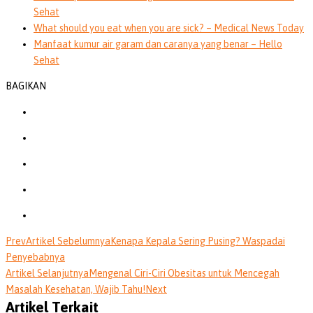
Sehat
What should you eat when you are sick? – Medical News Today
Manfaat kumur air garam dan caranya yang benar – Hello
Sehat
BAGIKAN
Prev
Artikel Sebelumnya
Kenapa Kepala Sering Pusing? Waspadai
Penyebabnya
Artikel Selanjutnya
Mengenal Ciri-Ciri Obesitas untuk Mencegah
Masalah Kesehatan, Wajib Tahu!
Next
Artikel Terkait