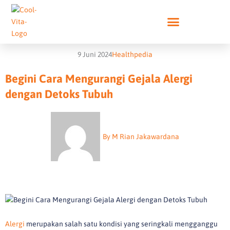
Lewati
ke
konten
9 Juni 2024
Healthpedia
Begini Cara Mengurangi Gejala Alergi
dengan Detoks Tubuh
By
M Rian Jakawardana
Alergi
merupakan salah satu kondisi yang seringkali mengganggu