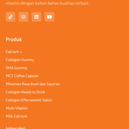
vitamin dengan bahan-bahan kualitas terbaik.
T
I
L
Y
i
n
i
o
k
s
n
u
t
t
k
t
o
a
e
u
k
g
d
b
Produk
r
i
e
a
n
m
Calcium +
Collagen Gummy
DHA Gummy
MCT Coffee Capsule
Minuman Rasa Buah dan Sayuran
Collagen Ready to Drink
Collagen Effervescent Tablet
Multi-Vitamin
Milk Calcium
Interaksi