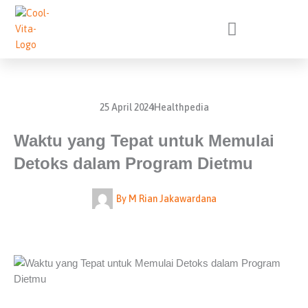
Lewati
ke
konten
25 April 2024
Healthpedia
Waktu yang Tepat untuk Memulai
Detoks dalam Program Dietmu
By
M Rian Jakawardana