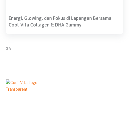
Energi, Glowing, dan Fokus di Lapangan Bersama
Cool-Vita Collagen & DHA Gummy
Cool-Vita merupakan brand vitamin yang menawarkan beragam
vitamin dengan bahan-bahan kualitas terbaik.
T
I
L
Y
i
n
i
o
k
s
n
u