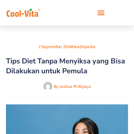
Lewati
ke
konten
2 September 2024
Healthpedia
Tips Diet Tanpa Menyiksa yang Bisa
Dilakukan untuk Pemula
By
Joshua M Wijaya