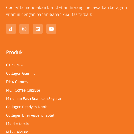
Cool-Vita merupakan brand vitamin yang menawarkan beragam
vitamin dengan bahan-bahan kualitas terbaik.
T
I
L
Y
i
n
i
o
k
s
n
u
t
t
k
t
o
a
e
u
k
g
d
b
Produk
r
i
e
a
n
m
Calcium +
Collagen Gummy
DHA Gummy
MCT Coffee Capsule
Minuman Rasa Buah dan Sayuran
Collagen Ready to Drink
Collagen Effervescent Tablet
Multi-Vitamin
Milk Calcium