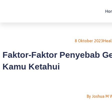
Lewati
ke
Ho
konten
8 Oktober 2023
Heal
Faktor-Faktor Penyebab G
Kamu Ketahui
By
Joshua M W