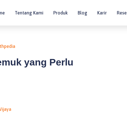
me
Tentang Kami
Produk
Blog
Karir
Rese
thpedia
emuk yang Perlu
ijaya