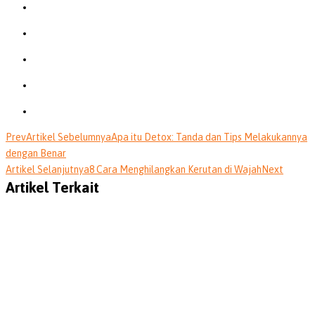
Prev
Artikel Sebelumnya
Apa itu Detox: Tanda dan Tips Melakukannya
dengan Benar
Artikel Selanjutnya
8 Cara Menghilangkan Kerutan di Wajah
Next
Artikel Terkait